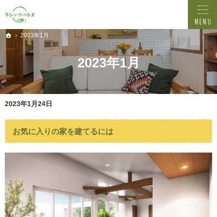
プロの目線からご提案。埼玉県新座市の注文住宅・新築戸建てを手がけるなら当社へ。
埼玉県新座市の新築・注文住宅・新築戸建てを手がける工務店なら吉田資材株式会社
2023年1月
ホーム
2023年1月
2023年1月24日
お気に入りの家を建てるには