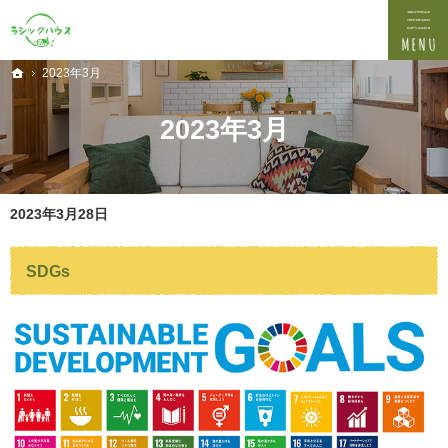
プロの目線からご提案。埼玉県新座市の注文住宅・新築戸建てを手がけるなら当社へ。
埼玉県新座市の新築・注文住宅・新築戸建てを手がける工務店なら吉田資材株式会社
2023年3月
ホーム
2023年3月
2023年3月28日
SDGs