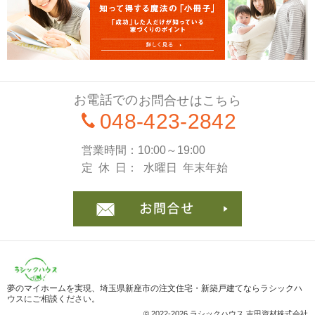
お電話での
お問合せはこちら
048-423-2842
営業時間
10:00～19:00
定休日
水曜日
年末年始
お問合
夢のマイホームを実現、
埼玉県新座市の注文住宅・新築戸建てならラシックハ
ウス
にご相談ください。
© 2022-2026 ラシックハウス 吉田資材株式会社