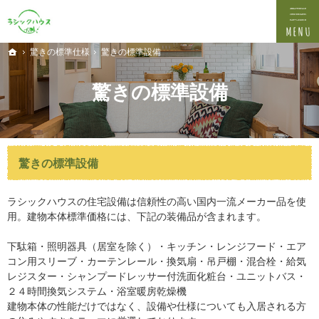
プロの目線からご提案。埼玉県新座市の注文住宅・新築戸建てを手がけるなら当社へ。
埼玉県新座市の新築・注文住宅・新築戸建てを手がける工務店なら吉田資材株式会社
驚きの標準仕様
驚きの標準設備
ホーム
驚きの標準設備
驚きの標準設備
ラシックハウスの住宅設備は信頼性の高い国内一流メーカー品を使
用。建物本体標準価格には、下記の装備品が含まれます。
下駄箱・照明器具（居室を除く）・キッチン・レンジフード・エア
コン用スリーブ・カーテンレール・換気扇・吊戸棚・混合栓・給気
レジスター・シャンプードレッサー付洗面化粧台・ユニットバス・
２４時間換気システム・浴室暖房乾燥機
建物本体の性能だけではなく、設備や仕様についても入居される方