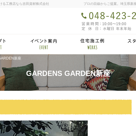
ける工務店なら吉田資材株式会社
プロの目線からご提案。埼玉県新
ム
ラシックハウスの思い
イベント・セ
 GARDEN新座
GARDENS GARDEN新座