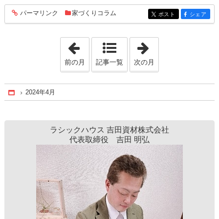
パーマリンク
家づくりコラム
entry192
ポスト
シェア
entry192
entry192
「2024年3月」
「2024年5月」
前の月
記事一覧
次の月
2024年4月
Home
ラシックハウス 吉田資材株式会社
代表取締役 吉田 明弘