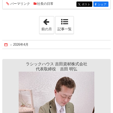
パーマリンク
社長の日常
entry209
ポスト
シェア
entry209
entry209
「2025年5月」
前の月
記事一覧
2026年4月
Home
ラシックハウス 吉田資材株式会社
代表取締役 吉田 明弘