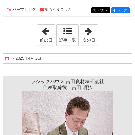
パーマリンク
家づくりコラム
entry203
ポスト
シェア
entry203
entry203
「2025年1月 8日」
「2025年4月28日
前の日
記事一覧
次の日
2025年4月 2日
Home
ラシックハウス 吉田資材株式会社
代表取締役 吉田 明弘